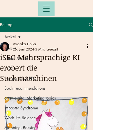
Beitrag
Artikel
Veronika Höller
Artikel
25. Juni 2024
3 Min. Lesezeit
iSEO Mehrsprachige KI
Social Media
erobert die
SEO
Suchmaschinen
Pay per Click PPC
Book recommendations
other digital Marketing topics
Imposter Syndrome
Work life Balance
Mobbing, Bossing