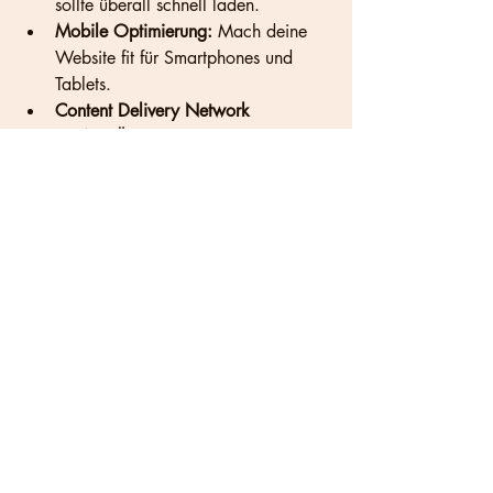
sollte überall schnell laden.
Mobile Optimierung:
 Mach deine 
Website fit für Smartphones und 
Tablets.
Content Delivery Network 
(CDN):
 Überleg dir, ob ein CDN für 
schnellere Ladezeiten weltweit Sinn 
macht.
Monitoring und Analyse:
Tracking einrichten:
 Nutze Tools wie 
Google Analytics und Google 
Search Console.
Rankings im Blick behalten:
 Check 
regelmäßig deine Rankings in den 
Zielmärkten.
Traffic analysieren:
 Schau, woher 
deine Besucher kommen und welche 
Inhalte gut laufen.